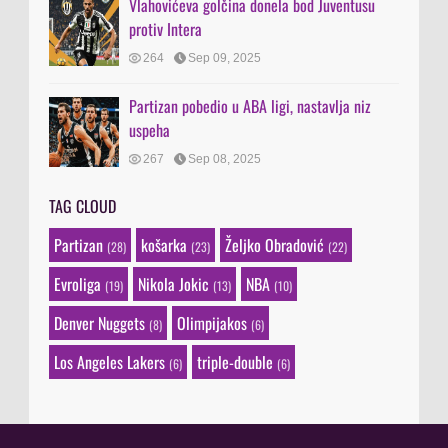
Vlahovićeva golčina donela bod Juventusu
protiv Intera
264
Sep 09, 2025
Partizan pobedio u ABA ligi, nastavlja niz
uspeha
267
Sep 08, 2025
TAG CLOUD
Partizan
košarka
Željko Obradović
(28)
(23)
(22)
Evroliga
Nikola Jokic
NBA
(19)
(13)
(10)
Denver Nuggets
Olimpijakos
(8)
(6)
Los Angeles Lakers
triple-double
(6)
(6)