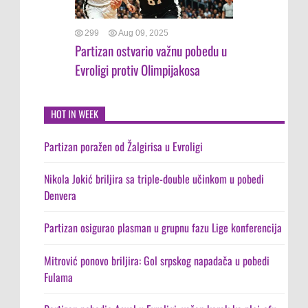
299
Aug 09, 2025
Partizan ostvario važnu pobedu u
Evroligi protiv Olimpijakosa
HOT IN WEEK
Partizan poražen od Žalgirisa u Evroligi
Nikola Jokić briljira sa triple-double učinkom u pobedi
Denvera
Partizan osigurao plasman u grupnu fazu Lige konferencija
Mitrović ponovo briljira: Gol srpskog napadača u pobedi
Fulama