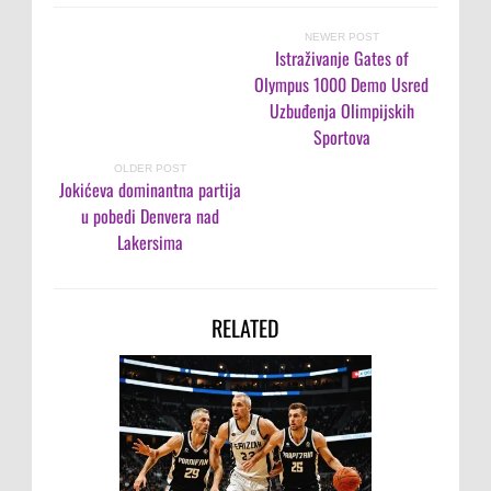
NEWER POST
Istraživanje Gates of
Olympus 1000 Demo Usred
Uzbuđenja Olimpijskih
Sportova
OLDER POST
Jokićeva dominantna partija
u pobedi Denvera nad
Lakersima
RELATED