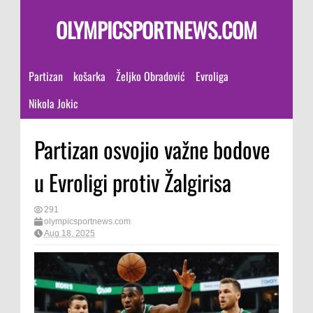
OLYMPICSPORTNEWS.COM
Partizan
košarka
Željko Obradović
Evroliga
Nikola Jokic
Partizan osvojio važne bodove
u Evroligi protiv Žalgirisa
291
olympicsportnews.com
Aug 18, 2025