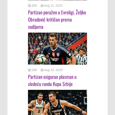
300
Aug 11, 2025
Partizan poražen u Evroligi, Željko
Obradović kritičan prema
sudijama
296
Aug 10, 2025
Partizan osigurao plasman u
sledeću rundu Kupa Srbije