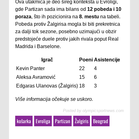
Ova utakmica je deo šireg konteksta u Evroligi,
gde Partizan sada ima bilans od
12 pobeda i 10
poraza
, što ih pozicionira na
8. mestu
na tabeli.
Pobeda protiv Žalgirisa mogla bi biti prekretnica
za dalji tok sezone, posebno uzimajući u obzir
predstojeće duele protiv jakih rivala poput Real
Madrida i Barselone.
Igrač
Poeni
Asistencije
Kevin Panter
22
4
Aleksa Avramović
15
6
Edgaras Ulanovas (Žalgiris)
18
3
Više informacija očekuje se uskoro.
Posted by
olympicsportnews.com
košarka
Evroliga
Partizan
Žalgiris
Beograd