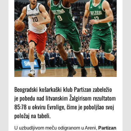
Beogradski košarkaški klub Partizan zabeležio
je pobedu nad litvanskim Žalgirisom rezultatom
85:78 u okviru Evrolige, čime je poboljšao svoj
položaj na tabeli.
U uzbudljivom meču odigranom u Areni,
Partizan