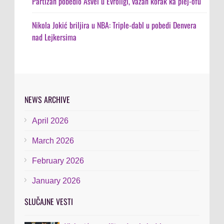
Partizan pobedio Asvel u Evroligi, važan korak ka plej-ofu
Nikola Jokić briljira u NBA: Triple-dabl u pobedi Denvera
nad Lejkersima
NEWS ARCHIVE
April 2026
March 2026
February 2026
January 2026
SLUČAJNE VESTI