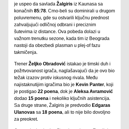
je uspeo da savlada
Žalgiris
iz Kaunasa sa
konačnih
85:78
. Crno-beli su dominirali u drugom
poluvremenu, gde su ostvarili ključnu prednost
zahvaljujući odličnoj odbrani i preciznim
šutevima iz distance. Ova pobeda dolazi u
važnom trenutku sezone, kada tim iz Beograda
nastoji da obezbedi plasman u plej-of fazu
takmičenja.
Trener
Željko Obradović
istakao je timski duh i
požrtvovanost igrača, naglašavajući da je ovo bio
težak izazov protiv iskusnog rivala. Među
najistaknutijim igračima bio je
Kevin Panter
, koji
je postigao
22 poena
, dok je
Aleksa Avramović
dodao
15 poena
i nekoliko ključnih asistencija.
Sa druge strane, Žalgiris je predvodio
Edgaras
Ulanovas
sa
18 poena
, ali to nije bilo dovoljno
za preokret.