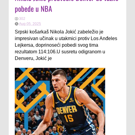
pobede u NBA
302
Aug 05, 2025
Srpski košarkaš Nikola Jokić zabeležio je
impresivan učinak u utakmici protiv Los Anđeles
Lejkersa, doprinoseći pobedi svog tima
rezultatom 114:106.U susretu odigranom u
Denveru, Jokić je