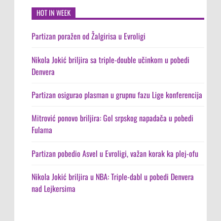
HOT IN WEEK
Partizan poražen od Žalgirisa u Evroligi
Nikola Jokić briljira sa triple-double učinkom u pobedi
Denvera
Partizan osigurao plasman u grupnu fazu Lige konferencija
Mitrović ponovo briljira: Gol srpskog napadača u pobedi
Fulama
Partizan pobedio Asvel u Evroligi, važan korak ka plej-ofu
Nikola Jokić briljira u NBA: Triple-dabl u pobedi Denvera
nad Lejkersima