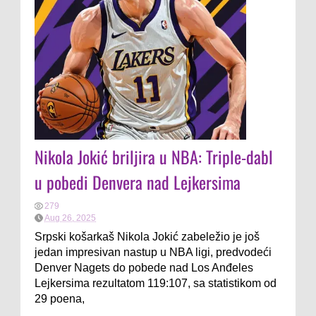
Nikola Jokić briljira u NBA: Triple-dabl
u pobedi Denvera nad Lejkersima
279
Aug 26, 2025
Srpski košarkaš Nikola Jokić zabeležio je još
jedan impresivan nastup u NBA ligi, predvodeći
Denver Nagets do pobede nad Los Anđeles
Lejkersima rezultatom 119:107, sa statistikom od
29 poena,