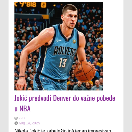
Jokić predvodi Denver do važne pobede
u NBA
293
Aug 14, 2025
Nikola Jokić je zabeležio još jedan impresivan