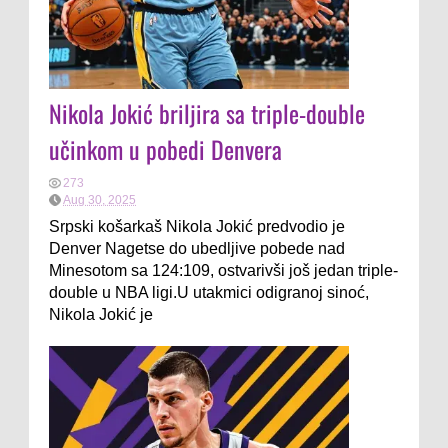
Nikola Jokić briljira sa triple-double
učinkom u pobedi Denvera
273
Aug 30, 2025
Srpski košarkaš Nikola Jokić predvodio je
Denver Nagetse do ubedljive pobede nad
Minesotom sa 124:109, ostvarivši još jedan triple-
double u NBA ligi.U utakmici odigranoj sinoć,
Nikola Jokić je