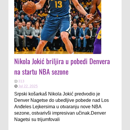
Nikola Jokić briljira u pobedi Denvera
na startu NBA sezone
313
Jul 22, 2025
Srpski košarkaš Nikola Jokić predvodio je
Denver Nagetse do ubedljive pobede nad Los
Anđeles Lejkersima u otvaranju nove NBA
sezone, ostvarivši impresivan učinak.Denver
Nagetsi su trijumfovali