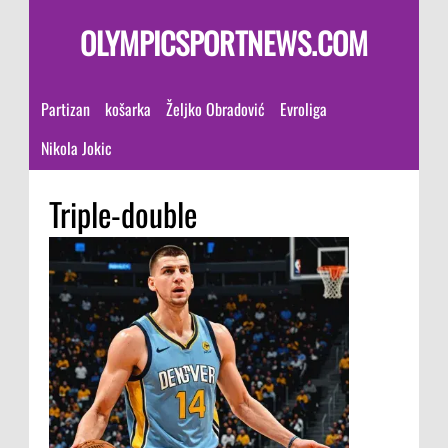
OLYMPICSPORTNEWS.COM
Partizan
košarka
Željko Obradović
Evroliga
Nikola Jokic
Triple-double