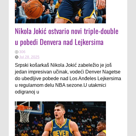
Nikola Jokić ostvario novi triple-double
u pobedi Denvera nad Lejkersima
306
Jul 28, 2025
Srpski košarkaš Nikola Jokić zabeležio je još
jedan impresivan učinak, vodeći Denver Nagetse
do ubedljive pobede nad Los Anđeles Lejkersima
u regularnom delu NBA sezone.U utakmici
odigranoj u