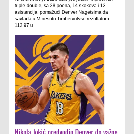
triple-double, sa 28 poena, 14 skokova i 12
asistencija, pomažući Denver Nagetsima da
savladaju Minesotu Timbervulvse rezultatom
112:97 u
Nikola Jokić predvodio Denver do važne