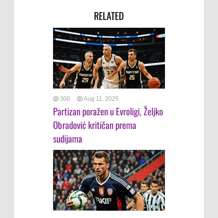
RELATED
300
Aug 11, 2025
Partizan poražen u Evroligi, Željko
Obradović kritičan prema
sudijama