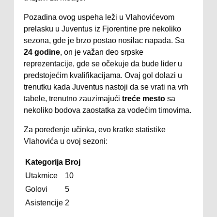
Pozadina ovog uspeha leži u Vlahovićevom
prelasku u Juventus iz Fjorentine pre nekoliko
sezona, gde je brzo postao nosilac napada. Sa
24 godine
, on je važan deo srpske
reprezentacije, gde se očekuje da bude lider u
predstojećim kvalifikacijama. Ovaj gol dolazi u
trenutku kada Juventus nastoji da se vrati na vrh
tabele, trenutno zauzimajući
treće mesto
sa
nekoliko bodova zaostatka za vodećim timovima.
Za poređenje učinka, evo kratke statistike
Vlahovića u ovoj sezoni:
Kategorija
Broj
Utakmice
10
Golovi
5
Asistencije
2