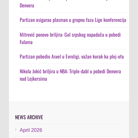
Denvera
Partizan osigurao plasman u grupnu fazu Lige konferencija
Mitrović ponovo briljira: Gol srpskog napadača u pobedi
Fulama
Partizan pobedio Asvel u Evroligi, važan korak ka plej-ofu
Nikola Jokić briljira u NBA: Triple-dabl u pobedi Denvera
nad Lejkersima
NEWS ARCHIVE
April 2026