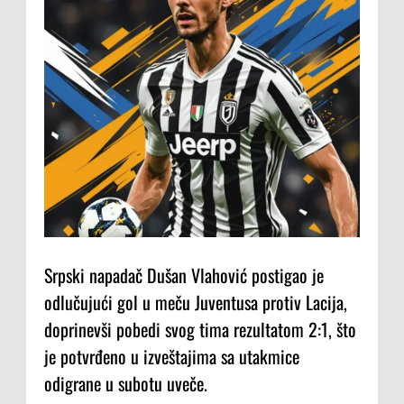
Srpski napadač Dušan Vlahović postigao je
odlučujući gol u meču Juventusa protiv Lacija,
doprinevši pobedi svog tima rezultatom 2:1, što
je potvrđeno u izveštajima sa utakmice
odigrane u subotu uveče.