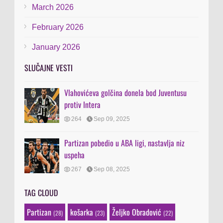
March 2026
February 2026
January 2026
SLUČAJNE VESTI
Vlahovićeva golčina donela bod Juventusu
protiv Intera
264
Sep 09, 2025
Partizan pobedio u ABA ligi, nastavlja niz
uspeha
267
Sep 08, 2025
TAG CLOUD
Partizan
košarka
Željko Obradović
(28)
(23)
(22)