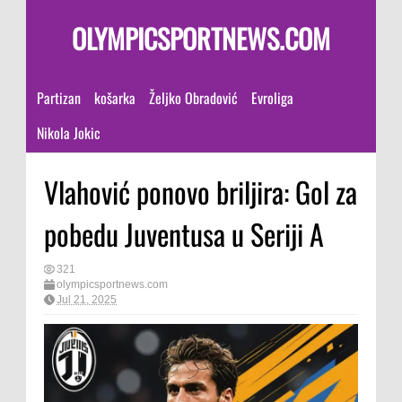
OLYMPICSPORTNEWS.COM
Partizan
košarka
Željko Obradović
Evroliga
Nikola Jokic
Vlahović ponovo briljira: Gol za
pobedu Juventusa u Seriji A
321
olympicsportnews.com
Jul 21, 2025