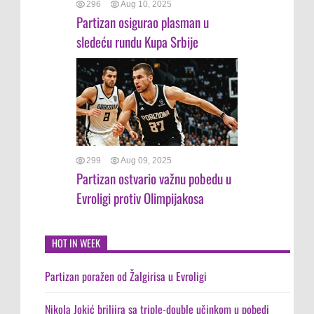
296
Aug 10, 2025
Partizan osigurao plasman u
sledeću rundu Kupa Srbije
299
Aug 09, 2025
Partizan ostvario važnu pobedu u
Evroligi protiv Olimpijakosa
HOT IN WEEK
Partizan poražen od Žalgirisa u Evroligi
Nikola Jokić briljira sa triple-double učinkom u pobedi