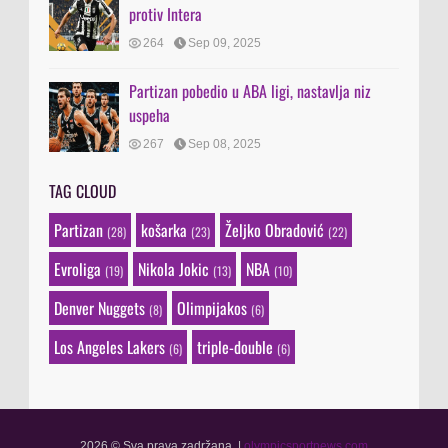
protiv Intera
264
Sep 09, 2025
Partizan pobedio u ABA ligi, nastavlja niz
uspeha
267
Sep 08, 2025
TAG CLOUD
Partizan
košarka
Željko Obradović
(28)
(23)
(22)
Evroliga
Nikola Jokic
NBA
(19)
(13)
(10)
Denver Nuggets
Olimpijakos
(8)
(6)
Los Angeles Lakers
triple-double
(6)
(6)
2026 © Sva prava zadržana.
|
olympicsportnews.com