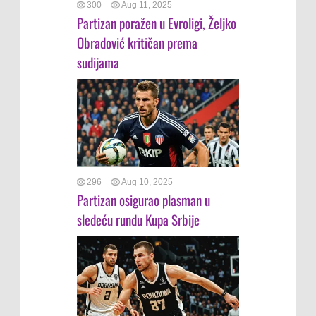
300
Aug 11, 2025
Partizan poražen u Evroligi, Željko
Obradović kritičan prema
sudijama
296
Aug 10, 2025
Partizan osigurao plasman u
sledeću rundu Kupa Srbije