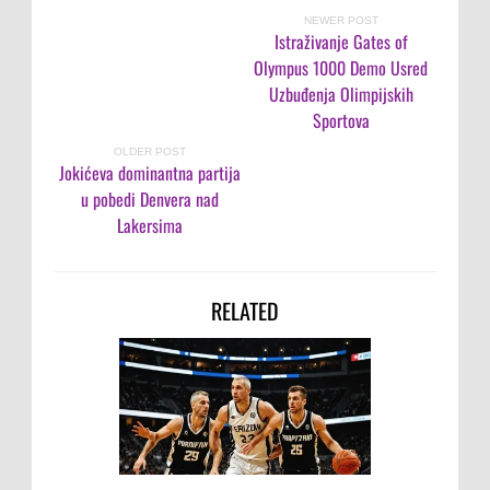
NEWER POST
Istraživanje Gates of
Olympus 1000 Demo Usred
Uzbuđenja Olimpijskih
Sportova
OLDER POST
Jokićeva dominantna partija
u pobedi Denvera nad
Lakersima
RELATED