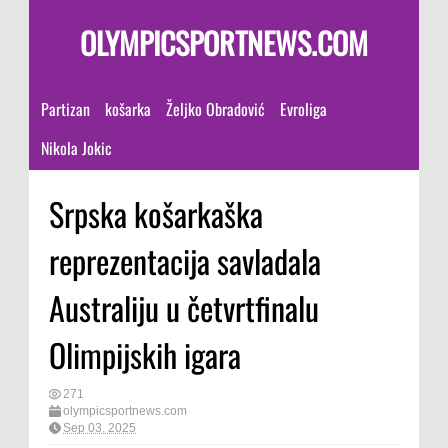
OLYMPICSPORTNEWS.COM
Partizan
košarka
Željko Obradović
Evroliga
Nikola Jokic
Srpska košarkaška
reprezentacija savladala
Australiju u četvrtfinalu
Olimpijskih igara
271
olympicsportnews.com
Sep 03, 2025