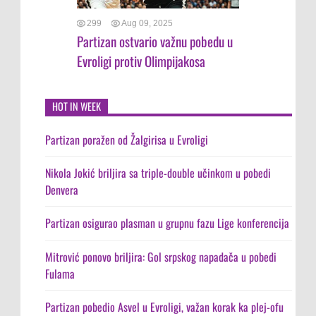
299
Aug 09, 2025
Partizan ostvario važnu pobedu u
Evroligi protiv Olimpijakosa
HOT IN WEEK
Partizan poražen od Žalgirisa u Evroligi
Nikola Jokić briljira sa triple-double učinkom u pobedi
Denvera
Partizan osigurao plasman u grupnu fazu Lige konferencija
Mitrović ponovo briljira: Gol srpskog napadača u pobedi
Fulama
Partizan pobedio Asvel u Evroligi, važan korak ka plej-ofu