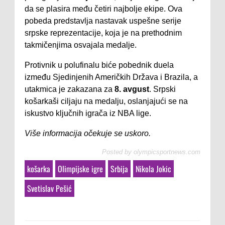
da se plasira među četiri najbolje ekipe. Ova
pobeda predstavlja nastavak uspešne serije
srpske reprezentacije, koja je na prethodnim
takmičenjima osvajala medalje.
Protivnik u polufinalu biće pobednik duela
između Sjedinjenih Američkih Država i Brazila, a
utakmica je zakazana za
8. avgust
. Srpski
košarkaši ciljaju na medalju, oslanjajući se na
iskustvo ključnih igrača iz NBA lige.
Više informacija očekuje se uskoro.
Posted by
olympicsportnews.com
košarka
Olimpijske igre
Srbija
Nikola Jokic
Svetislav Pešić