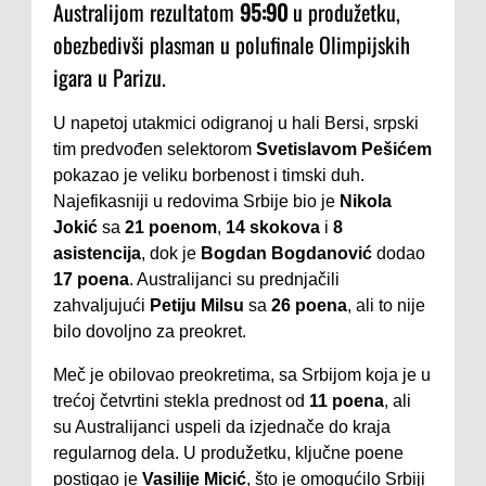
Australijom rezultatom
95:90
u produžetku,
obezbedivši plasman u polufinale Olimpijskih
igara u Parizu.
U napetoj utakmici odigranoj u hali Bersi, srpski
tim predvođen selektorom
Svetislavom Pešićem
pokazao je veliku borbenost i timski duh.
Najefikasniji u redovima Srbije bio je
Nikola
Jokić
sa
21 poenom
,
14 skokova
i
8
asistencija
, dok je
Bogdan Bogdanović
dodao
17 poena
. Australijanci su prednjačili
zahvaljujući
Petiju Milsu
sa
26 poena
, ali to nije
bilo dovoljno za preokret.
Meč je obilovao preokretima, sa Srbijom koja je u
trećoj četvrtini stekla prednost od
11 poena
, ali
su Australijanci uspeli da izjednače do kraja
regularnog dela. U produžetku, ključne poene
postigao je
Vasilije Micić
, što je omogućilo Srbiji