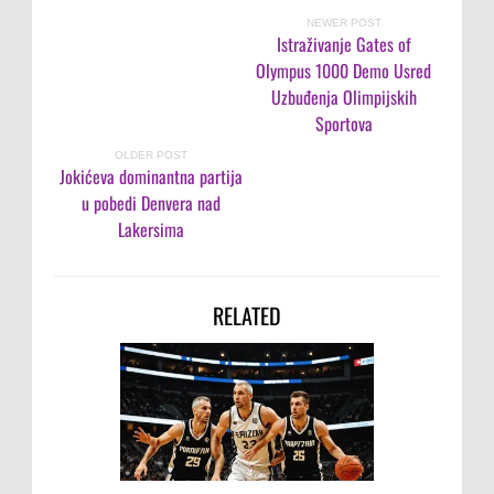
NEWER POST
Istraživanje Gates of
Olympus 1000 Demo Usred
Uzbuđenja Olimpijskih
Sportova
OLDER POST
Jokićeva dominantna partija
u pobedi Denvera nad
Lakersima
RELATED