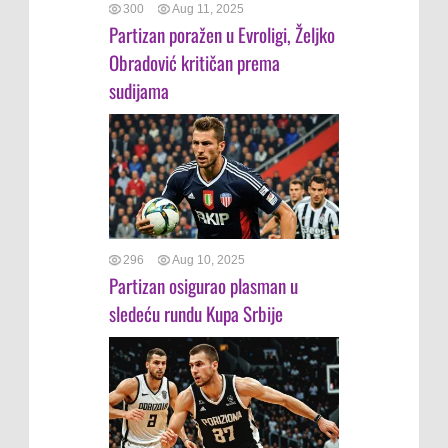
300
Aug 11, 2025
Partizan poražen u Evroligi, Željko
Obradović kritičan prema
sudijama
296
Aug 10, 2025
Partizan osigurao plasman u
sledeću rundu Kupa Srbije