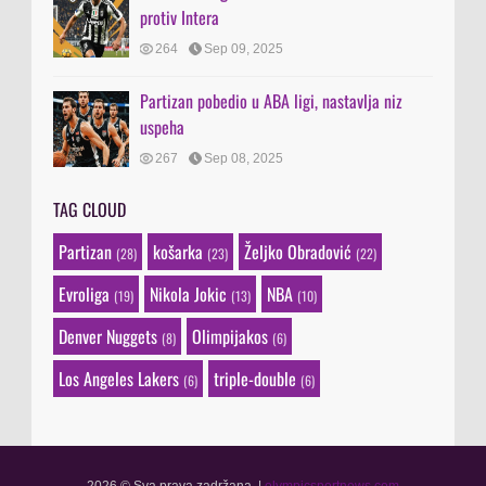
protiv Intera
264
Sep 09, 2025
Partizan pobedio u ABA ligi, nastavlja niz
uspeha
267
Sep 08, 2025
TAG CLOUD
Partizan
košarka
Željko Obradović
(28)
(23)
(22)
Evroliga
Nikola Jokic
NBA
(19)
(13)
(10)
Denver Nuggets
Olimpijakos
(8)
(6)
Los Angeles Lakers
triple-double
(6)
(6)
2026 © Sva prava zadržana.
|
olympicsportnews.com