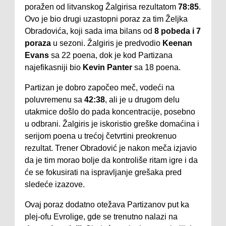
poražen od litvanskog Žalgirisa rezultatom
78:85
.
Ovo je bio drugi uzastopni poraz za tim Željka
Obradovića, koji sada ima bilans od
8 pobeda i 7
poraza
u sezoni. Žalgiris je predvodio
Keenan
Evans
sa 22 poena, dok je kod Partizana
najefikasniji bio
Kevin Panter
sa 18 poena.
Partizan je dobro započeo meč, vodeći na
poluvremenu sa
42:38
, ali je u drugom delu
utakmice došlo do pada koncentracije, posebno
u odbrani. Žalgiris je iskoristio greške domaćina i
serijom poena u trećoj četvrtini preokrenuo
rezultat. Trener Obradović je nakon meča izjavio
da je tim morao bolje da kontroliše ritam igre i da
će se fokusirati na ispravljanje grešaka pred
sledeće izazove.
Ovaj poraz dodatno otežava Partizanov put ka
plej-ofu Evrolige, gde se trenutno nalazi na