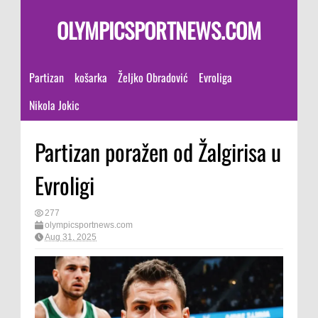
OLYMPICSPORTNEWS.COM
Partizan
košarka
Željko Obradović
Evroliga
Nikola Jokic
Partizan poražen od Žalgirisa u
Evroligi
277
olympicsportnews.com
Aug 31, 2025