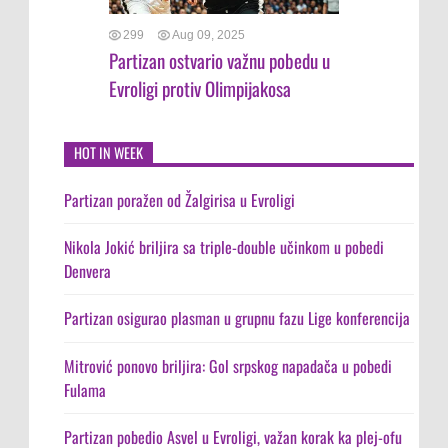
299
Aug 09, 2025
Partizan ostvario važnu pobedu u
Evroligi protiv Olimpijakosa
HOT IN WEEK
Partizan poražen od Žalgirisa u Evroligi
Nikola Jokić briljira sa triple-double učinkom u pobedi
Denvera
Partizan osigurao plasman u grupnu fazu Lige konferencija
Mitrović ponovo briljira: Gol srpskog napadača u pobedi
Fulama
Partizan pobedio Asvel u Evroligi, važan korak ka plej-ofu