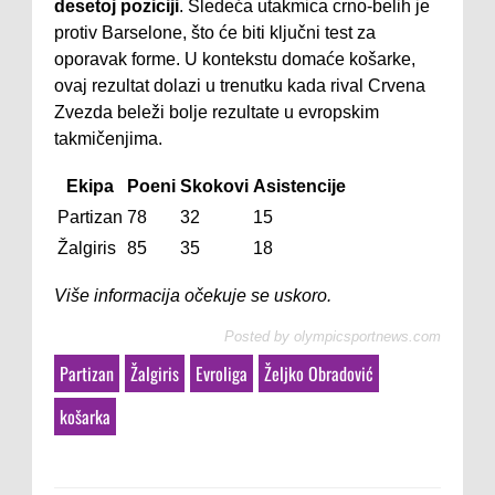
desetoj poziciji
. Sledeća utakmica crno-belih je
protiv Barselone, što će biti ključni test za
oporavak forme. U kontekstu domaće košarke,
ovaj rezultat dolazi u trenutku kada rival Crvena
Zvezda beleži bolje rezultate u evropskim
takmičenjima.
Ekipa
Poeni
Skokovi
Asistencije
Partizan
78
32
15
Žalgiris
85
35
18
Više informacija očekuje se uskoro.
Posted by
olympicsportnews.com
Partizan
Žalgiris
Evroliga
Željko Obradović
košarka