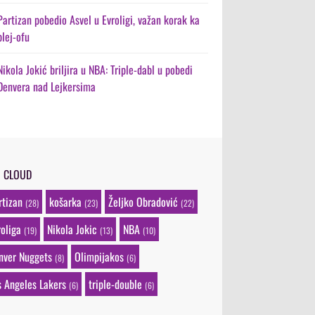
Partizan pobedio Asvel u Evroligi, važan korak ka
plej-ofu
Nikola Jokić briljira u NBA: Triple-dabl u pobedi
Denvera nad Lejkersima
G CLOUD
rtizan
košarka
Željko Obradović
(28)
(23)
(22)
roliga
Nikola Jokic
NBA
(19)
(13)
(10)
nver Nuggets
Olimpijakos
(8)
(6)
s Angeles Lakers
triple-double
(6)
(6)