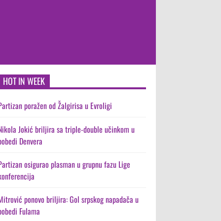
HOT IN WEEK
Partizan poražen od Žalgirisa u Evroligi
Nikola Jokić briljira sa triple-double učinkom u
pobedi Denvera
Partizan osigurao plasman u grupnu fazu Lige
konferencija
Mitrović ponovo briljira: Gol srpskog napadača u
pobedi Fulama