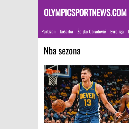
OLYMPICSPORTNEWS.COM
Partizan
košarka
Željko Obradović
Evroliga
Nba sezona