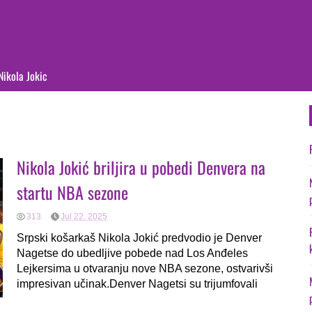
Nikola Jokic
Nikola Jokić briljira u pobedi Denvera na
startu NBA sezone
313
Jul 22, 2025
Srpski košarkaš Nikola Jokić predvodio je Denver
Nagetse do ubedljive pobede nad Los Anđeles
Lejkersima u otvaranju nove NBA sezone, ostvarivši
impresivan učinak.Denver Nagetsi su trijumfovali