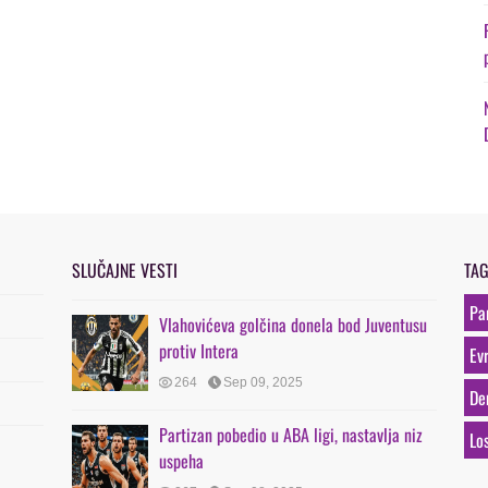
SLUČAJNE VESTI
TA
Pa
Vlahovićeva golčina donela bod Juventusu
protiv Intera
Ev
264
Sep 09, 2025
De
Partizan pobedio u ABA ligi, nastavlja niz
Lo
uspeha