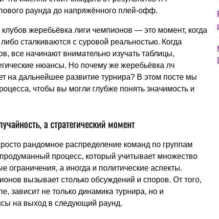
ппового раунда до напряжённого плей-офф.
 клубов жеребьёвка лиги чемпионов — это момент, когда
 либо сталкиваются с суровой реальностью. Когда
в, все начинают внимательно изучать таблицы,
егические нюансы. Но почему же жеребьёвка лч
яет на дальнейшее развитие турнира? В этом посте мы
процесса, чтобы вы могли глубже понять значимость и
учайность, а стратегический момент
просто рандомное распределение команд по группам
 продуманный процесс, который учитывает множество
е ограничения, а иногда и политические аспекты.
онов вызывает столько обсуждений и споров. От того,
пе, зависит не только динамика турнира, но и
нсы на выход в следующий раунд.