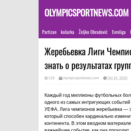
OLYMPICSPORTNEWS.COM
Partizan
košarka
Željko Obradović
Evroliga
Жеребьевка Лиги Чемпио
знать о результатах гру
228
olympicsportnews.com
Oct 16, 2025
Каждый год миллионы футбольных боле
одного из самых интригующих событий
УЕФА. Лига чемпионов жеребьевка — э
который способен кардинально измени
континента. В этом вводном материал
важнейшее событие, как она проходит, 