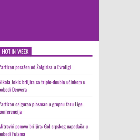
HOT IN WEEK
Partizan poražen od Žalgirisa u Evroligi
Nikola Jokić briljira sa triple-double učinkom u
pobedi Denvera
Partizan osigurao plasman u grupnu fazu Lige
konferencija
Mitrović ponovo briljira: Gol srpskog napadača u
pobedi Fulama