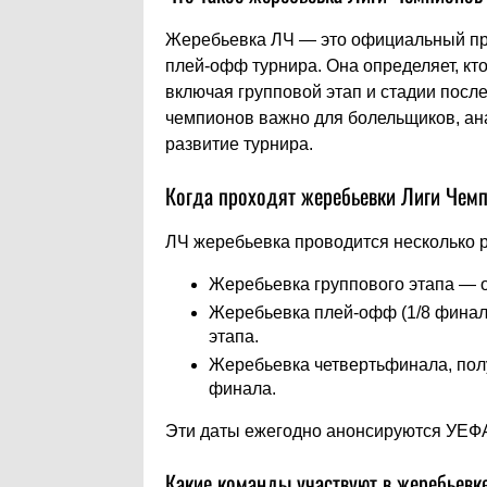
Жеребьевка ЛЧ — это официальный про
плей-офф турнира. Она определяет, кто
включая групповой этап и стадии посл
чемпионов важно для болельщиков, ана
развитие турнира.
Когда проходят жеребьевки Лиги Чем
ЛЧ жеребьевка проводится несколько ра
Жеребьевка группового этапа — о
Жеребьевка плей-офф (1/8 финал
этапа.
Жеребьевка четвертьфинала, полу
финала.
Эти даты ежегодно анонсируются УЕФ
Какие команды участвуют в жеребьевк