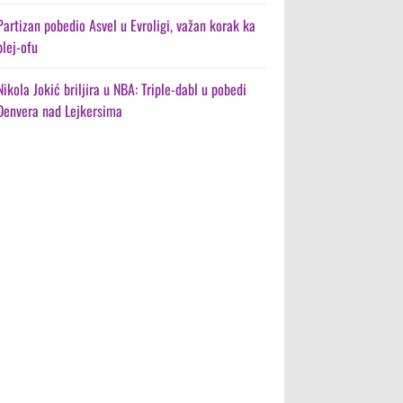
Partizan pobedio Asvel u Evroligi, važan korak ka
plej-ofu
Nikola Jokić briljira u NBA: Triple-dabl u pobedi
Denvera nad Lejkersima