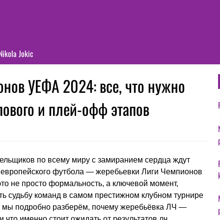
Nikola Jokic
нов УЕФА 2024: все, что нужно
ппового и плей-офф этапов
льщиков по всему миру с замиранием сердца ждут
 европейского футбола — жеребьевки Лиги Чемпионов
то не просто формальность, а ключевой момент,
ть судьбу команд в самом престижном клубном турнире
е мы подробно разберём, почему жеребьёвка ЛЧ —
и что именно стоит ожидать от результатов лч